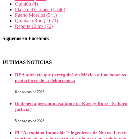
Opinión
(4)
Playa del Carmen
(1.746)
Puerto Morelos
(541)
Quintana Roo
(2.671)
Reporte Clima
(76)
Síguenos en Facebook
ÚLTIMAS NOTICIAS
DEA advierte que perseguirá en México a funcionarios
protectores de la delincuencia
6 de agosto de 2026
Detienen a presunto asaltante de Karely Ruiz: “Se hará
justicia”
5 de agosto de 2026
El “Aeroplano Imposible”: ingenieros de Nueva Jersey
construyen un avión personalizado para una piloto que