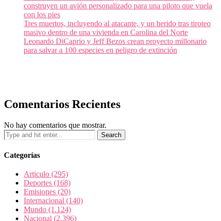
construyen un avión personalizado para una piloto que vuela
con los pies
Tres muertos, incluyendo al atacante, y un herido tras tiroteo
masivo dentro de una vivienda en Carolina del Norte
Leonardo DiCaprio y Jeff Bezos crean proyecto millonario
para salvar a 100 especies en peligro de extinción
Comentarios Recientes
No hay comentarios que mostrar.
Categorías
Articulo
(295)
Deportes
(168)
Emisiones
(20)
Internacional
(140)
Mundo
(1.124)
Nacional
(2.396)