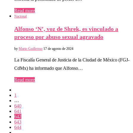
Read more
Nacional
Alfonso ‘N’, voz de Shrek, es vinculado a
proceso por abuso sexual agravado
by
Mario Guillermo
17 de agosto de 2024
La Fiscalía General de Justicia de la Ciudad de México (FGJ-
CdMx) ha informado que Alfonso…
Read more
1
…
640
641
642
643
644
…