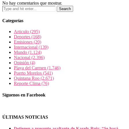
No hay comentarios que mostrar.
Categorías
Articulo
(295)
Deportes
(168)
Emisiones
(20)
Internacional
(139)
Mundo
(1.124)
Nacional
(2.396)
Opinión
(4)
Playa del Carmen
(1.746)
Puerto Morelos
(541)
Quintana Roo
(2.671)
Reporte Clima
(76)
Síguenos en Facebook
ÚLTIMAS NOTICIAS
Detienen a presunto asaltante de Karely Ruiz: “Se hará