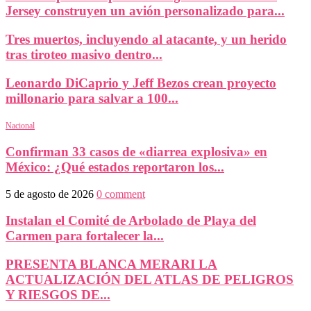
Jersey construyen un avión personalizado para...
Tres muertos, incluyendo al atacante, y un herido
tras tiroteo masivo dentro...
Leonardo DiCaprio y Jeff Bezos crean proyecto
millonario para salvar a 100...
Nacional
Confirman 33 casos de «diarrea explosiva» en
México: ¿Qué estados reportaron los...
5 de agosto de 2026
0 comment
Instalan el Comité de Arbolado de Playa del
Carmen para fortalecer la...
PRESENTA BLANCA MERARI LA
ACTUALIZACIÓN DEL ATLAS DE PELIGROS
Y RIESGOS DE...