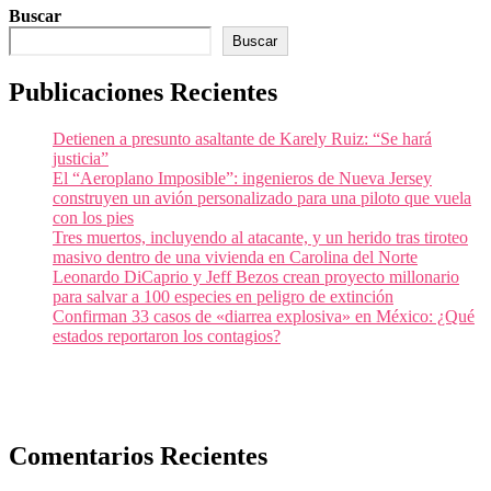
Buscar
Buscar
Publicaciones Recientes
Detienen a presunto asaltante de Karely Ruiz: “Se hará
justicia”
El “Aeroplano Imposible”: ingenieros de Nueva Jersey
construyen un avión personalizado para una piloto que vuela
con los pies
Tres muertos, incluyendo al atacante, y un herido tras tiroteo
masivo dentro de una vivienda en Carolina del Norte
Leonardo DiCaprio y Jeff Bezos crean proyecto millonario
para salvar a 100 especies en peligro de extinción
Confirman 33 casos de «diarrea explosiva» en México: ¿Qué
estados reportaron los contagios?
Comentarios Recientes