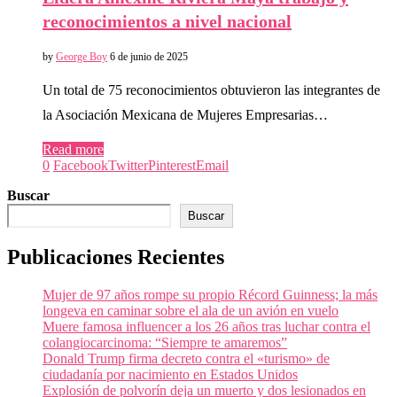
reconocimientos a nivel nacional
by
George Boy
6 de junio de 2025
Un total de 75 reconocimientos obtuvieron las integrantes de
la Asociación Mexicana de Mujeres Empresarias…
Read more
0
Facebook
Twitter
Pinterest
Email
Buscar
Buscar
Publicaciones Recientes
Mujer de 97 años rompe su propio Récord Guinness; la más
longeva en caminar sobre el ala de un avión en vuelo
Muere famosa influencer a los 26 años tras luchar contra el
colangiocarcinoma: “Siempre te amaremos”
Donald Trump firma decreto contra el «turismo» de
ciudadanía por nacimiento en Estados Unidos
Explosión de polvorín deja un muerto y dos lesionados en