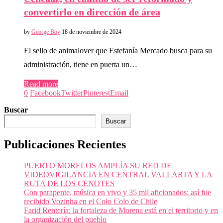
convertirlo en dirección de área
by
George Boy
18 de noviembre de 2024
El sello de animalover que Estefanía Mercado busca para su
administración, tiene en puerta un…
Read more
0
Facebook
Twitter
Pinterest
Email
Buscar
Buscar
Publicaciones Recientes
PUERTO MORELOS AMPLÍA SU RED DE
VIDEOVIGILANCIA EN CENTRAL VALLARTA Y LA
RUTA DE LOS CENOTES
Con parapente, música en vivo y 35 mil aficionados: así fue
recibido Vozinha en el Colo Colo de Chile
Farid Rentería: la fortaleza de Morena está en el territorio y en
la organización del pueblo