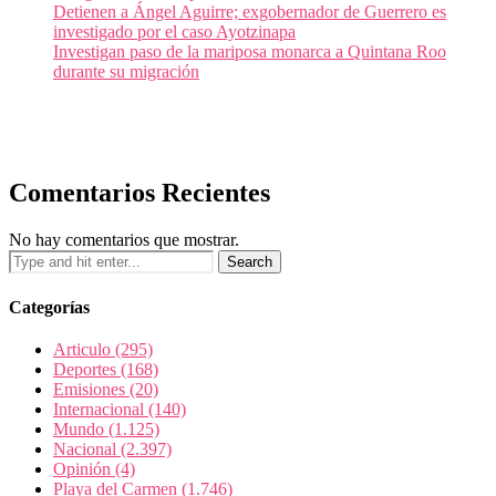
Detienen a Ángel Aguirre; exgobernador de Guerrero es
investigado por el caso Ayotzinapa
Investigan paso de la mariposa monarca a Quintana Roo
durante su migración
Comentarios Recientes
No hay comentarios que mostrar.
Categorías
Articulo
(295)
Deportes
(168)
Emisiones
(20)
Internacional
(140)
Mundo
(1.125)
Nacional
(2.397)
Opinión
(4)
Playa del Carmen
(1.746)