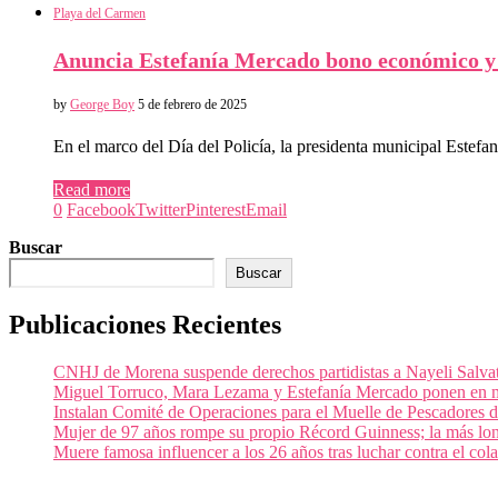
Playa del Carmen
Anuncia Estefanía Mercado bono económico y a
by
George Boy
5 de febrero de 2025
En el marco del Día del Policía, la presidenta municipal Est
Read more
0
Facebook
Twitter
Pinterest
Email
Buscar
Buscar
Publicaciones Recientes
CNHJ de Morena suspende derechos partidistas a Nayeli Salvato
Miguel Torruco, Mara Lezama y Estefanía Mercado ponen en m
Instalan Comité de Operaciones para el Muelle de Pescadores
Mujer de 97 años rompe su propio Récord Guinness; la más lon
Muere famosa influencer a los 26 años tras luchar contra el c