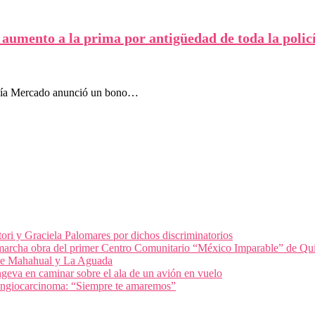
umento a la prima por antigüedad de toda la polic
efanía Mercado anunció un bono…
ri y Graciela Palomares por dichos discriminatorios
archa obra del primer Centro Comunitario “México Imparable” de Qu
 de Mahahual y La Aguada
geva en caminar sobre el ala de un avión en vuelo
olangiocarcinoma: “Siempre te amaremos”