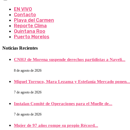
EN VIVO
Contacto
Playa del Carmen
Reporte Clima
Quintana Roo
Puerto Morelos
Noticias Recientes
CNHJ de Morena suspende derechos partidistas a Nayeli...
8 de agosto de 2026
Miguel Torruco, Mara Lezama y Estefanía Mercado ponen...
7 de agosto de 2026
Instalan Comité de Operaciones para el Muelle de...
7 de agosto de 2026
Mujer de 97 años rompe su propio Récord...