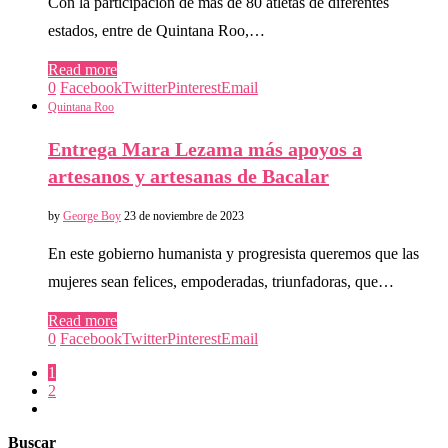
Con la participación de más de 80 atletas de diferentes
estados, entre de Quintana Roo,…
Read more
0
Facebook
Twitter
Pinterest
Email
Quintana Roo
Entrega Mara Lezama más apoyos a
artesanos y artesanas de Bacalar
by
George Boy
23 de noviembre de 2023
En este gobierno humanista y progresista queremos que las
mujeres sean felices, empoderadas, triunfadoras, que…
Read more
0
Facebook
Twitter
Pinterest
Email
1
2
Buscar