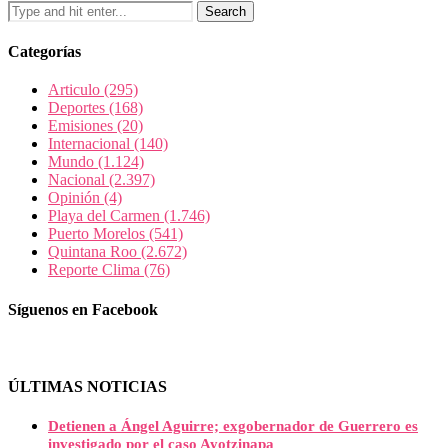
Categorías
Articulo
(295)
Deportes
(168)
Emisiones
(20)
Internacional
(140)
Mundo
(1.124)
Nacional
(2.397)
Opinión
(4)
Playa del Carmen
(1.746)
Puerto Morelos
(541)
Quintana Roo
(2.672)
Reporte Clima
(76)
Síguenos en Facebook
ÚLTIMAS NOTICIAS
Detienen a Ángel Aguirre; exgobernador de Guerrero es
investigado por el caso Ayotzinapa