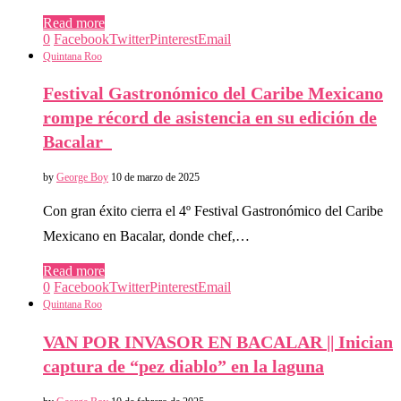
Read more
0
Facebook
Twitter
Pinterest
Email
Quintana Roo
Festival Gastronómico del Caribe Mexicano
rompe récord de asistencia en su edición de
Bacalar
by
George Boy
10 de marzo de 2025
Con gran éxito cierra el 4º Festival Gastronómico del Caribe
Mexicano en Bacalar, donde chef,…
Read more
0
Facebook
Twitter
Pinterest
Email
Quintana Roo
VAN POR INVASOR EN BACALAR || Inician
captura de “pez diablo” en la laguna