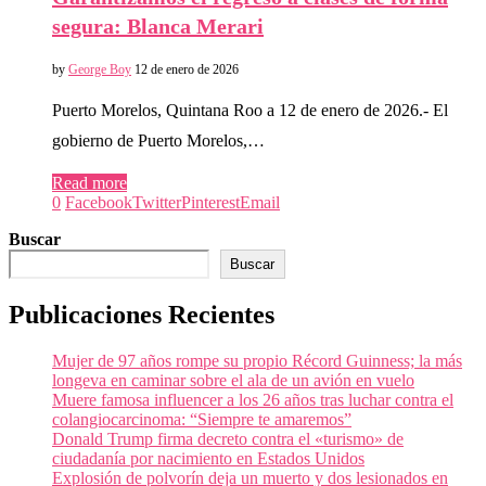
segura: Blanca Merari
by
George Boy
12 de enero de 2026
Puerto Morelos, Quintana Roo a 12 de enero de 2026.- El
gobierno de Puerto Morelos,…
Read more
0
Facebook
Twitter
Pinterest
Email
Buscar
Buscar
Publicaciones Recientes
Mujer de 97 años rompe su propio Récord Guinness; la más
longeva en caminar sobre el ala de un avión en vuelo
Muere famosa influencer a los 26 años tras luchar contra el
colangiocarcinoma: “Siempre te amaremos”
Donald Trump firma decreto contra el «turismo» de
ciudadanía por nacimiento en Estados Unidos
Explosión de polvorín deja un muerto y dos lesionados en