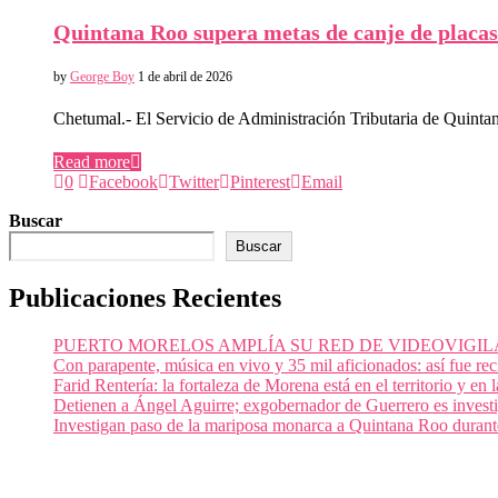
Quintana Roo supera metas de canje de placas 
by
George Boy
1 de abril de 2026
Chetumal.- El Servicio de Administración Tributaria de Quint
Read more
0
Facebook
Twitter
Pinterest
Email
Buscar
Buscar
Publicaciones Recientes
PUERTO MORELOS AMPLÍA SU RED DE VIDEOVIGIL
Con parapente, música en vivo y 35 mil aficionados: así fue re
Farid Rentería: la fortaleza de Morena está en el territorio y en
Detienen a Ángel Aguirre; exgobernador de Guerrero es invest
Investigan paso de la mariposa monarca a Quintana Roo durant