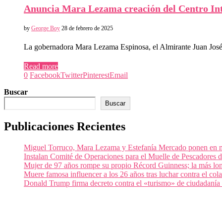
Anuncia Mara Lezama creación del Centro Inte
by
George Boy
28 de febrero de 2025
La gobernadora Mara Lezama Espinosa, el Almirante Juan Jos
Read more
0
Facebook
Twitter
Pinterest
Email
Buscar
Buscar
Publicaciones Recientes
Miguel Torruco, Mara Lezama y Estefanía Mercado ponen en m
Instalan Comité de Operaciones para el Muelle de Pescadores
Mujer de 97 años rompe su propio Récord Guinness; la más lon
Muere famosa influencer a los 26 años tras luchar contra el c
Donald Trump firma decreto contra el «turismo» de ciudadanía