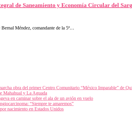
gral de Saneamiento y Economía Circular del Sargaz
é Bernal Méndez, comandante de la 5ª…
archa obra del primer Centro Comunitario “México Imparable” de Qu
 de Mahahual y La Aguada
geva en caminar sobre el ala de un avión en vuelo
olangiocarcinoma: “Siempre te amaremos”
 por nacimiento en Estados Unidos