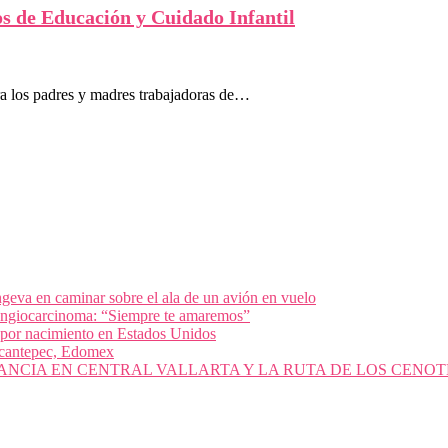
 de Educación y Cuidado Infantil
a los padres y madres trabajadoras de…
geva en caminar sobre el ala de un avión en vuelo
olangiocarcinoma: “Siempre te amaremos”
 por nacimiento en Estados Unidos
nacantepec, Edomex
ANCIA EN CENTRAL VALLARTA Y LA RUTA DE LOS CENOT