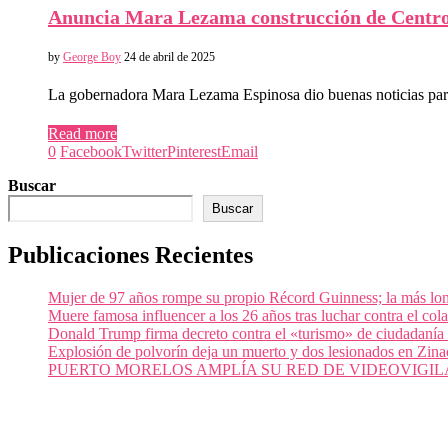
Anuncia Mara Lezama construcción de Centros
by
George Boy
24 de abril de 2025
La gobernadora Mara Lezama Espinosa dio buenas noticias par
Read more
0
Facebook
Twitter
Pinterest
Email
Buscar
Buscar
Publicaciones Recientes
Mujer de 97 años rompe su propio Récord Guinness; la más lon
Muere famosa influencer a los 26 años tras luchar contra el c
Donald Trump firma decreto contra el «turismo» de ciudadanía
Explosión de polvorín deja un muerto y dos lesionados en Zi
PUERTO MORELOS AMPLÍA SU RED DE VIDEOVIGIL