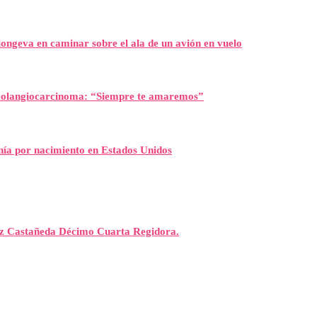
ongeva en caminar sobre el ala de un avión en vuelo
l colangiocarcinoma: “Siempre te amaremos”
nía por nacimiento en Estados Unidos
rez Castañeda Décimo Cuarta Regidora.