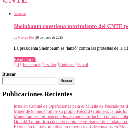
Nacional
Sheinbaum cuestiona movimiento del CNTE por 
by
George Boy
26 de mayo de 2025
La presidenta Sheinbaum se ‘lanzó’ contra las protestas de l
Read more
0
Facebook
Twitter
Pinterest
Email
Buscar
Buscar
Publicaciones Recientes
Instalan Comité de Operaciones para el Muelle de Pescadores
Mujer de 97 años rompe su propio Récord Guinness; la más lon
Muere famosa influencer a los 26 años tras luchar contra el c
Donald Trump firma decreto contra el «turismo» de ciudadanía
Explosión de polvorín deja un muerto y dos lesionados en Zi