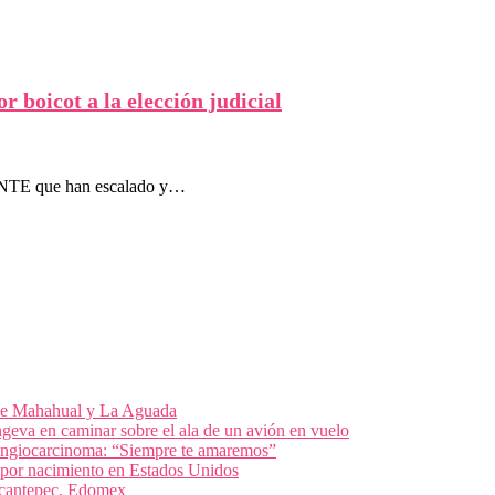
boicot a la elección judicial
a CNTE que han escalado y…
 de Mahahual y La Aguada
geva en caminar sobre el ala de un avión en vuelo
olangiocarcinoma: “Siempre te amaremos”
 por nacimiento en Estados Unidos
nacantepec, Edomex