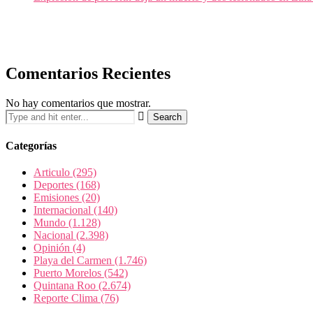
Comentarios Recientes
No hay comentarios que mostrar.
Categorías
Articulo
(295)
Deportes
(168)
Emisiones
(20)
Internacional
(140)
Mundo
(1.128)
Nacional
(2.398)
Opinión
(4)
Playa del Carmen
(1.746)
Puerto Morelos
(542)
Quintana Roo
(2.674)
Reporte Clima
(76)