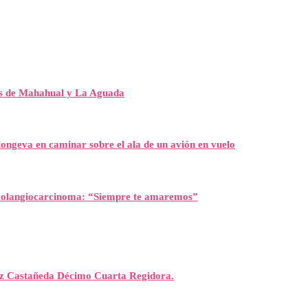
es de Mahahual y La Aguada
ongeva en caminar sobre el ala de un avión en vuelo
l colangiocarcinoma: “Siempre te amaremos”
rez Castañeda Décimo Cuarta Regidora.