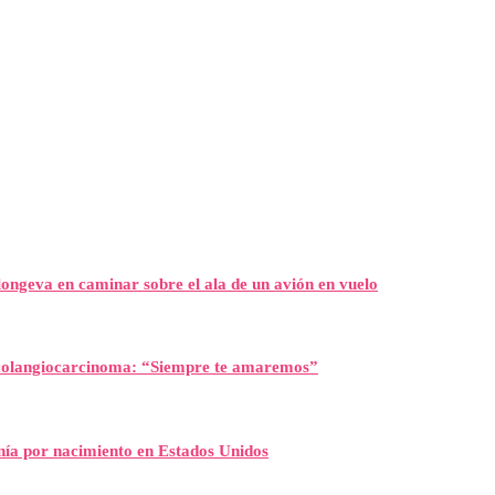
ongeva en caminar sobre el ala de un avión en vuelo
l colangiocarcinoma: “Siempre te amaremos”
nía por nacimiento en Estados Unidos