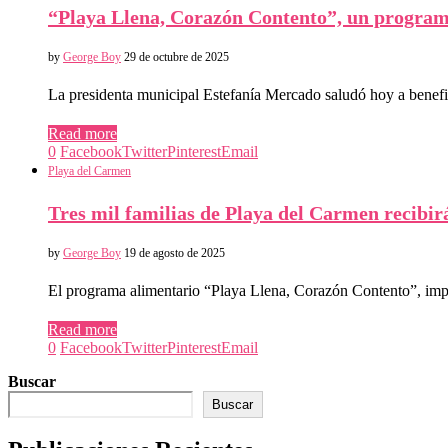
“Playa Llena, Corazón Contento”, un programa
by
George Boy
29 de octubre de 2025
La presidenta municipal Estefanía Mercado saludó hoy a benef
Read more
0
Facebook
Twitter
Pinterest
Email
Playa del Carmen
Tres mil familias de Playa del Carmen recibi
by
George Boy
19 de agosto de 2025
El programa alimentario “Playa Llena, Corazón Contento”, im
Read more
0
Facebook
Twitter
Pinterest
Email
Buscar
Buscar