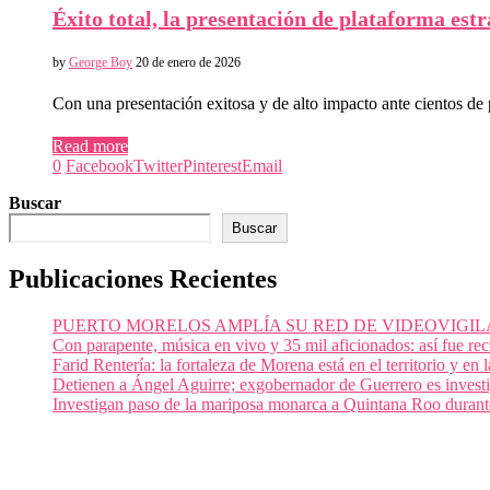
Éxito total, la presentación de plataforma est
by
George Boy
20 de enero de 2026
Con una presentación exitosa y de alto impacto ante cientos de
Read more
0
Facebook
Twitter
Pinterest
Email
Buscar
Buscar
Publicaciones Recientes
PUERTO MORELOS AMPLÍA SU RED DE VIDEOVIGIL
Con parapente, música en vivo y 35 mil aficionados: así fue re
Farid Rentería: la fortaleza de Morena está en el territorio y en
Detienen a Ángel Aguirre; exgobernador de Guerrero es invest
Investigan paso de la mariposa monarca a Quintana Roo durant