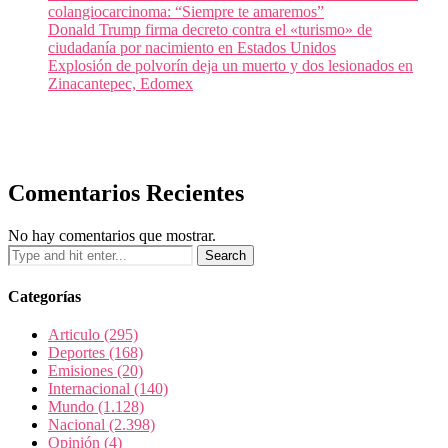
colangiocarcinoma: “Siempre te amaremos”
Donald Trump firma decreto contra el «turismo» de
ciudadanía por nacimiento en Estados Unidos
Explosión de polvorín deja un muerto y dos lesionados en
Zinacantepec, Edomex
Comentarios Recientes
No hay comentarios que mostrar.
Categorías
Articulo
(295)
Deportes
(168)
Emisiones
(20)
Internacional
(140)
Mundo
(1.128)
Nacional
(2.398)
Opinión
(4)