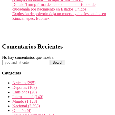
Donald Trump firma decreto contra el «turismo» de
ciudadanía por nacimiento en Estados Unidos
Explosión de polvorín deja un muerto y dos lesionados en
Zinacantepec, Edomex
Comentarios Recientes
No hay comentarios que mostrar.
Categorías
Articulo
(295)
Deportes
(168)
Emisiones
(20)
Internacional
(140)
Mundo
(1.128)
Nacional
(2.398)
Opinión
(4)