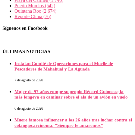
Playa del Carmen
(1.746)
Puerto Morelos
(542)
Quintana Roo
(2.674)
Reporte Clima
(76)
Síguenos en Facebook
ÚLTIMAS NOTICIAS
Instalan Comité de Operaciones para el Muelle de
Pescadores de Mahahual y La Aguada
7 de agosto de 2026
Mujer de 97 años rompe su propio Récord Guinness; la
más longeva en caminar sobre el ala de un avión en vuelo
6 de agosto de 2026
Muere famosa influencer a los 26 años tras luchar contra el
colangiocarcinoma: “Siempre te amaremos”