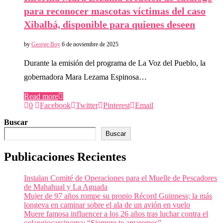
para reconocer mascotas víctimas del caso
Xibalbá, disponible para quienes deseen
by
George Boy
6 de noviembre de 2025
Durante la emisión del programa de La Voz del Pueblo, la
gobernadora Mara Lezama Espinosa…
Read more
0
Facebook
Twitter
Pinterest
Email
Buscar
Buscar
Publicaciones Recientes
Instalan Comité de Operaciones para el Muelle de Pescadores
de Mahahual y La Aguada
Mujer de 97 años rompe su propio Récord Guinness; la más
longeva en caminar sobre el ala de un avión en vuelo
Muere famosa influencer a los 26 años tras luchar contra el
colangiocarcinoma: “Siempre te amaremos”