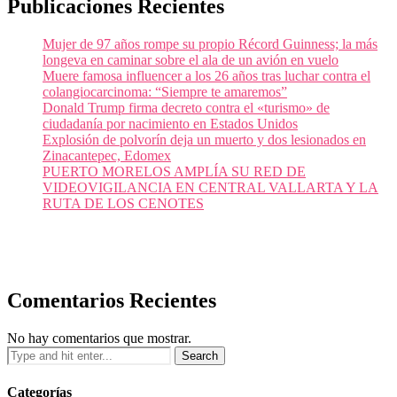
Publicaciones Recientes
Mujer de 97 años rompe su propio Récord Guinness; la más
longeva en caminar sobre el ala de un avión en vuelo
Muere famosa influencer a los 26 años tras luchar contra el
colangiocarcinoma: “Siempre te amaremos”
Donald Trump firma decreto contra el «turismo» de
ciudadanía por nacimiento en Estados Unidos
Explosión de polvorín deja un muerto y dos lesionados en
Zinacantepec, Edomex
PUERTO MORELOS AMPLÍA SU RED DE
VIDEOVIGILANCIA EN CENTRAL VALLARTA Y LA
RUTA DE LOS CENOTES
Comentarios Recientes
No hay comentarios que mostrar.
Categorías