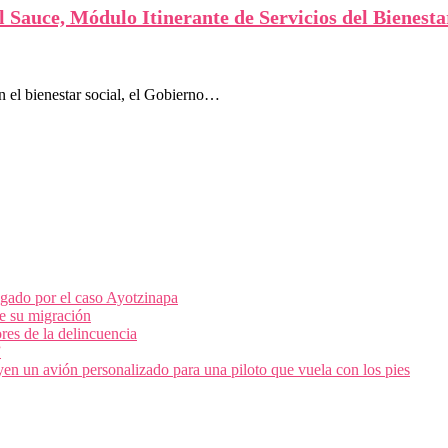
l Sauce, Módulo Itinerante de Servicios del Bienest
n el bienestar social, el Gobierno…
igado por el caso Ayotzinapa
e su migración
res de la delincuencia
”
en un avión personalizado para una piloto que vuela con los pies