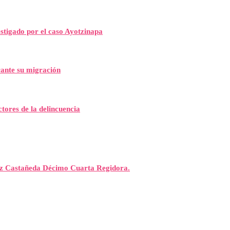
stigado por el caso Ayotzinapa
ante su migración
tores de la delincuencia
rez Castañeda Décimo Cuarta Regidora.