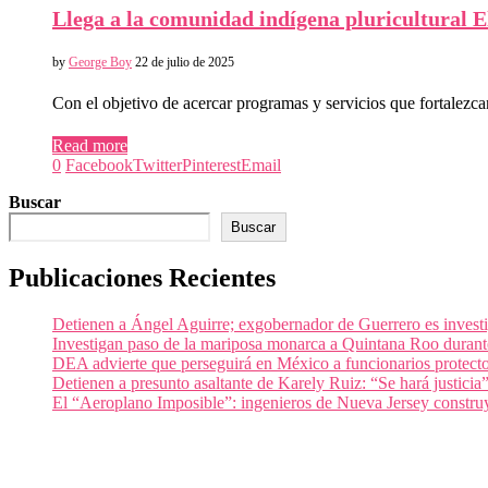
Llega a la comunidad indígena pluricultural E
by
George Boy
22 de julio de 2025
Con el objetivo de acercar programas y servicios que fortalezca
Read more
0
Facebook
Twitter
Pinterest
Email
Buscar
Buscar
Publicaciones Recientes
Detienen a Ángel Aguirre; exgobernador de Guerrero es invest
Investigan paso de la mariposa monarca a Quintana Roo durant
DEA advierte que perseguirá en México a funcionarios protecto
Detienen a presunto asaltante de Karely Ruiz: “Se hará justicia
El “Aeroplano Imposible”: ingenieros de Nueva Jersey construy