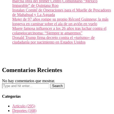
marcha obra del primer Centro Comunitario “México
Imparable” de Quintana Roo
Instalan Comité de Operaciones para el Muelle de Pescadores
de Mahahual y La Aguada
Mujer de 97 años rompe su propio Récord Guinness; la más
longeva en caminar sobre el ala de un avión en vuelo
Muere famosa influencer a los 26 años tras luchar contra el
colangiocarcinoma: “Siempre te amaremos”
Donald Trump firma decreto contra el «turismo» de
ciudadanía por nacimiento en Estados Unidos
Comentarios Recientes
No hay comentarios que mostrar.
Categorías
Articulo
(295)
Deportes
(168)