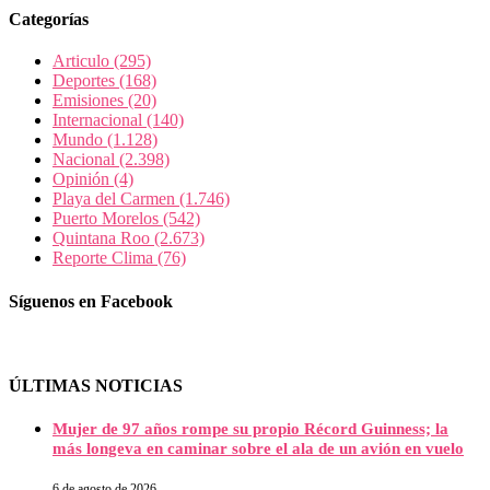
Categorías
Articulo
(295)
Deportes
(168)
Emisiones
(20)
Internacional
(140)
Mundo
(1.128)
Nacional
(2.398)
Opinión
(4)
Playa del Carmen
(1.746)
Puerto Morelos
(542)
Quintana Roo
(2.673)
Reporte Clima
(76)
Síguenos en Facebook
ÚLTIMAS NOTICIAS
Mujer de 97 años rompe su propio Récord Guinness; la
más longeva en caminar sobre el ala de un avión en vuelo
6 de agosto de 2026