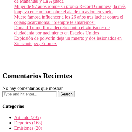
de Mahahual y La Aguada
Mujer de 97 años rompe su propio Récord Guinness; la más
longeva en caminar sobre el ala de un avión en vuelo
Muere famosa influencer a los 26 años tras luchar contra el
colangiocarcinoma: “Siempre te amaremos”
Donald Trump firma decreto contra el «turismo» de
ciudadanía por nacimiento en Estados Unidos
Explosión de polvorín deja un muerto y dos lesionados en
Zinacantepec, Edomex
Comentarios Recientes
No hay comentarios que mostrar.
Categorías
Articulo
(295)
Deportes
(168)
Emisiones
(20)