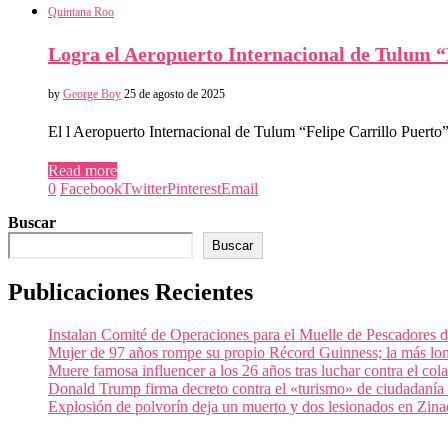
Quintana Roo
Logra el Aeropuerto Internacional de Tulum “F
by
George Boy
25 de agosto de 2025
El l Aeropuerto Internacional de Tulum “Felipe Carrillo Puerto
Read more
0
Facebook
Twitter
Pinterest
Email
Buscar
Buscar
Publicaciones Recientes
Instalan Comité de Operaciones para el Muelle de Pescadores
Mujer de 97 años rompe su propio Récord Guinness; la más lon
Muere famosa influencer a los 26 años tras luchar contra el c
Donald Trump firma decreto contra el «turismo» de ciudadanía
Explosión de polvorín deja un muerto y dos lesionados en Zi