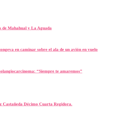
es de Mahahual y La Aguada
ongeva en caminar sobre el ala de un avión en vuelo
l colangiocarcinoma: “Siempre te amaremos”
rez Castañeda Décimo Cuarta Regidora.