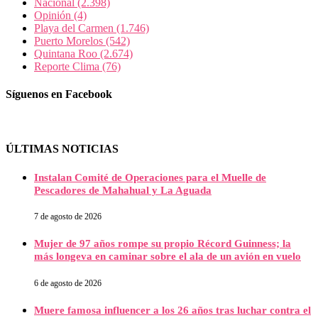
Nacional
(2.398)
Opinión
(4)
Playa del Carmen
(1.746)
Puerto Morelos
(542)
Quintana Roo
(2.674)
Reporte Clima
(76)
Síguenos en Facebook
ÚLTIMAS NOTICIAS
Instalan Comité de Operaciones para el Muelle de
Pescadores de Mahahual y La Aguada
7 de agosto de 2026
Mujer de 97 años rompe su propio Récord Guinness; la
más longeva en caminar sobre el ala de un avión en vuelo
6 de agosto de 2026
Muere famosa influencer a los 26 años tras luchar contra el