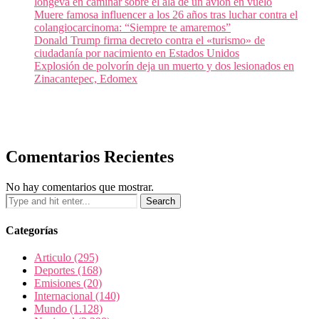
longeva en caminar sobre el ala de un avión en vuelo
Muere famosa influencer a los 26 años tras luchar contra el
colangiocarcinoma: “Siempre te amaremos”
Donald Trump firma decreto contra el «turismo» de
ciudadanía por nacimiento en Estados Unidos
Explosión de polvorín deja un muerto y dos lesionados en
Zinacantepec, Edomex
Comentarios Recientes
No hay comentarios que mostrar.
Categorías
Articulo
(295)
Deportes
(168)
Emisiones
(20)
Internacional
(140)
Mundo
(1.128)