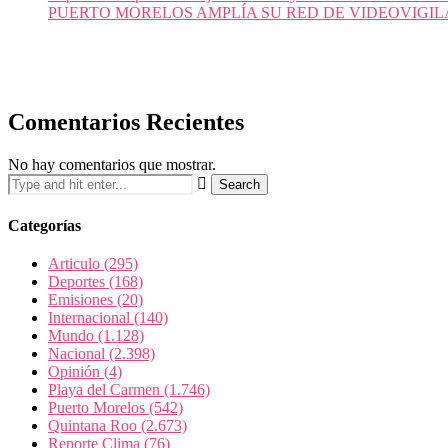
PUERTO MORELOS AMPLÍA SU RED DE VIDEOVIGIL
Comentarios Recientes
No hay comentarios que mostrar.
Categorías
Articulo
(295)
Deportes
(168)
Emisiones
(20)
Internacional
(140)
Mundo
(1.128)
Nacional
(2.398)
Opinión
(4)
Playa del Carmen
(1.746)
Puerto Morelos
(542)
Quintana Roo
(2.673)
Reporte Clima
(76)