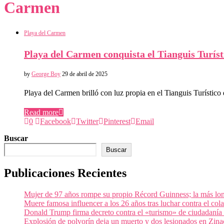
Carmen
Playa del Carmen
Playa del Carmen conquista el Tianguis Turíst
by
George Boy
29 de abril de 2025
Playa del Carmen brilló con luz propia en el Tianguis Turísti
Read more
0
Facebook
Twitter
Pinterest
Email
Buscar
Buscar
Publicaciones Recientes
Mujer de 97 años rompe su propio Récord Guinness; la más lon
Muere famosa influencer a los 26 años tras luchar contra el c
Donald Trump firma decreto contra el «turismo» de ciudadanía
Explosión de polvorín deja un muerto y dos lesionados en Zi