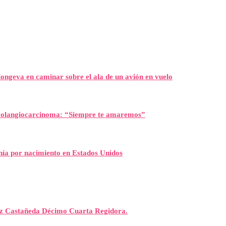
ongeva en caminar sobre el ala de un avión en vuelo
l colangiocarcinoma: “Siempre te amaremos”
nía por nacimiento en Estados Unidos
rez Castañeda Décimo Cuarta Regidora.