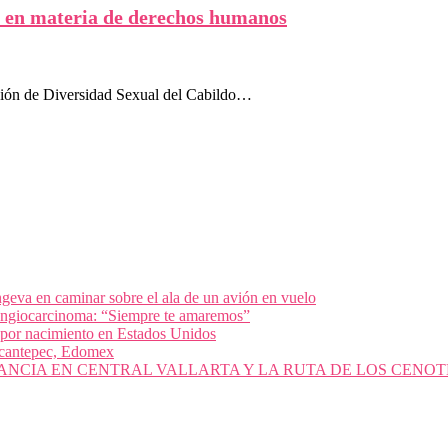
n en materia de derechos humanos
isión de Diversidad Sexual del Cabildo…
geva en caminar sobre el ala de un avión en vuelo
olangiocarcinoma: “Siempre te amaremos”
 por nacimiento en Estados Unidos
nacantepec, Edomex
ANCIA EN CENTRAL VALLARTA Y LA RUTA DE LOS CENOT