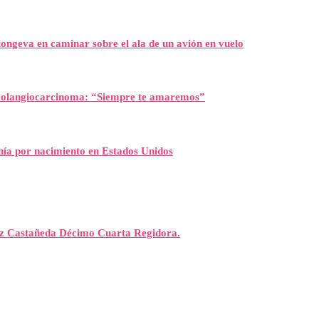
ongeva en caminar sobre el ala de un avión en vuelo
l colangiocarcinoma: “Siempre te amaremos”
nía por nacimiento en Estados Unidos
rez Castañeda Décimo Cuarta Regidora.