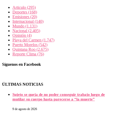
Articulo
(295)
Deportes
(168)
Emisiones
(20)
Internacional
(140)
Mundo
(1.131)
Nacional
(2.405)
Opinión
(4)
Playa del Carmen
(1.747)
Puerto Morelos
(542)
Quintana Roo
(2.675)
Reporte Clima
(76)
Síguenos en Facebook
ÚLTIMAS NOTICIAS
Sujeto se queja de no poder conseguir trabajo luego de
mutilar su cuerpo hasta parecerse a “la muerte”
9 de agosto de 2026