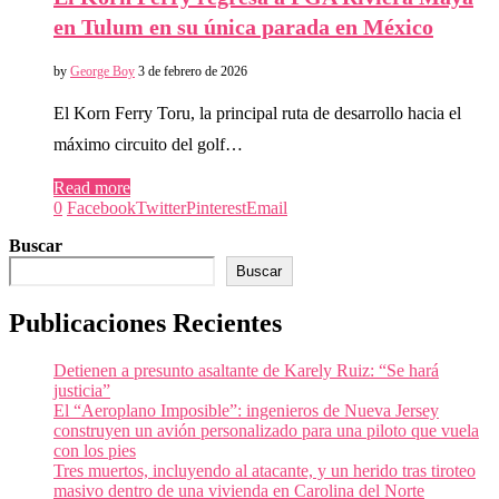
en Tulum en su única parada en México
by
George Boy
3 de febrero de 2026
El Korn Ferry Toru, la principal ruta de desarrollo hacia el
máximo circuito del golf…
Read more
0
Facebook
Twitter
Pinterest
Email
Buscar
Buscar
Publicaciones Recientes
Detienen a presunto asaltante de Karely Ruiz: “Se hará
justicia”
El “Aeroplano Imposible”: ingenieros de Nueva Jersey
construyen un avión personalizado para una piloto que vuela
con los pies
Tres muertos, incluyendo al atacante, y un herido tras tiroteo
masivo dentro de una vivienda en Carolina del Norte