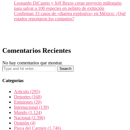
Leonardo DiCaprio y Jeff Bezos crean proyecto millonario
para salvar a 100 especies en peligro de extinción
Confirman 33 casos de «diarrea explosiva» en México: ¿Qué
estados reportaron los contagios?
Comentarios Recientes
No hay comentarios que mostrar.
Categorías
Articulo
(295)
Deportes
(168)
Emisiones
(20)
Internacional
(139)
Mundo
(1.124)
Nacional
(2.396)
Opinión
(4)
Playa del Carmen
(1.746)