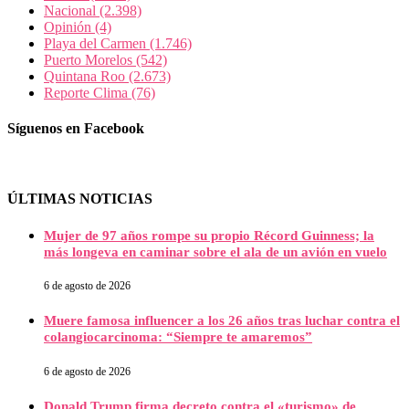
Nacional
(2.398)
Opinión
(4)
Playa del Carmen
(1.746)
Puerto Morelos
(542)
Quintana Roo
(2.673)
Reporte Clima
(76)
Síguenos en Facebook
ÚLTIMAS NOTICIAS
Mujer de 97 años rompe su propio Récord Guinness; la
más longeva en caminar sobre el ala de un avión en vuelo
6 de agosto de 2026
Muere famosa influencer a los 26 años tras luchar contra el
colangiocarcinoma: “Siempre te amaremos”
6 de agosto de 2026
Donald Trump firma decreto contra el «turismo» de