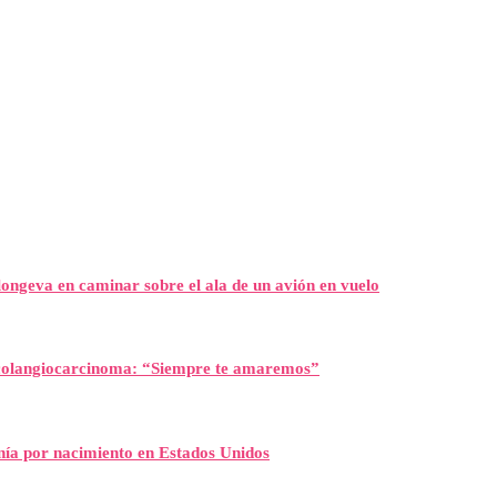
ongeva en caminar sobre el ala de un avión en vuelo
l colangiocarcinoma: “Siempre te amaremos”
nía por nacimiento en Estados Unidos