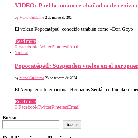
VIDEO: Puebla amanece «bañado» de ceniza d
by
Mario Guillermo
2 de marzo de 2024
El volcán Popocatépetl, conocido también como «Don Goyo», 
Read more
0
Facebook
Twitter
Pinterest
Email
Nacional
Popocatépetl: Suspenden vuelos en el aeropuer
by
Mario Guillermo
28 de febrero de 2024
El Aeropuerto Internacional Hermanos Serdán en Puebla suspen
Read more
0
Facebook
Twitter
Pinterest
Email
Buscar
Buscar