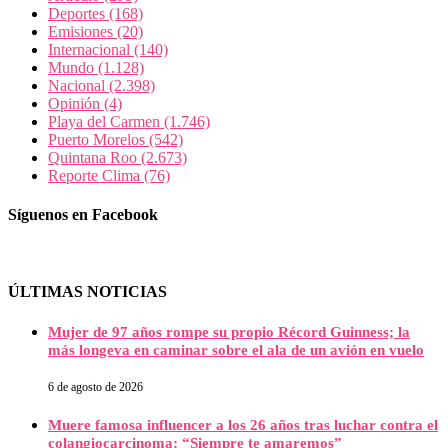
Deportes
(168)
Emisiones
(20)
Internacional
(140)
Mundo
(1.128)
Nacional
(2.398)
Opinión
(4)
Playa del Carmen
(1.746)
Puerto Morelos
(542)
Quintana Roo
(2.673)
Reporte Clima
(76)
Síguenos en Facebook
ÚLTIMAS NOTICIAS
Mujer de 97 años rompe su propio Récord Guinness; la
más longeva en caminar sobre el ala de un avión en vuelo
6 de agosto de 2026
Muere famosa influencer a los 26 años tras luchar contra el
colangiocarcinoma: “Siempre te amaremos”