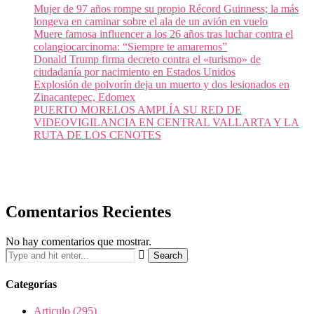
Mujer de 97 años rompe su propio Récord Guinness; la más
longeva en caminar sobre el ala de un avión en vuelo
Muere famosa influencer a los 26 años tras luchar contra el
colangiocarcinoma: “Siempre te amaremos”
Donald Trump firma decreto contra el «turismo» de
ciudadanía por nacimiento en Estados Unidos
Explosión de polvorín deja un muerto y dos lesionados en
Zinacantepec, Edomex
PUERTO MORELOS AMPLÍA SU RED DE
VIDEOVIGILANCIA EN CENTRAL VALLARTA Y LA
RUTA DE LOS CENOTES
Comentarios Recientes
No hay comentarios que mostrar.
Categorías
Articulo
(295)