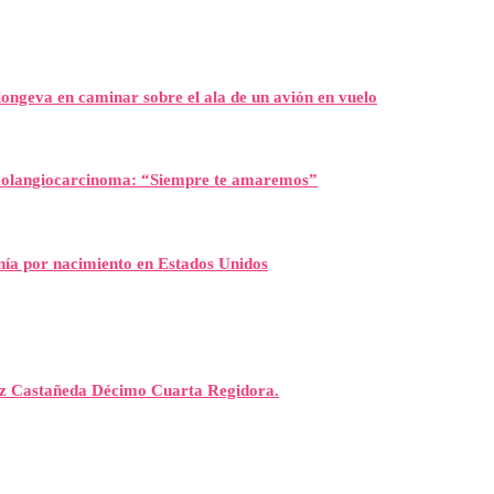
ongeva en caminar sobre el ala de un avión en vuelo
l colangiocarcinoma: “Siempre te amaremos”
nía por nacimiento en Estados Unidos
rez Castañeda Décimo Cuarta Regidora.