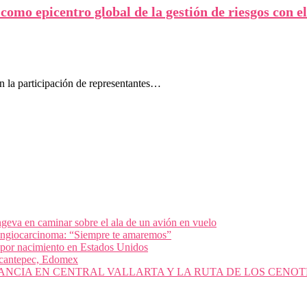
omo epicentro global de la gestión de riesgos con e
 la participación de representantes…
geva en caminar sobre el ala de un avión en vuelo
olangiocarcinoma: “Siempre te amaremos”
 por nacimiento en Estados Unidos
nacantepec, Edomex
ANCIA EN CENTRAL VALLARTA Y LA RUTA DE LOS CENOT