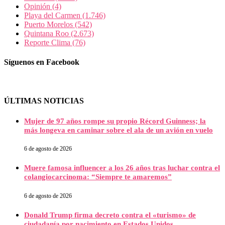
Opinión
(4)
Playa del Carmen
(1.746)
Puerto Morelos
(542)
Quintana Roo
(2.673)
Reporte Clima
(76)
Síguenos en Facebook
ÚLTIMAS NOTICIAS
Mujer de 97 años rompe su propio Récord Guinness; la
más longeva en caminar sobre el ala de un avión en vuelo
6 de agosto de 2026
Muere famosa influencer a los 26 años tras luchar contra el
colangiocarcinoma: “Siempre te amaremos”
6 de agosto de 2026
Donald Trump firma decreto contra el «turismo» de
ciudadanía por nacimiento en Estados Unidos