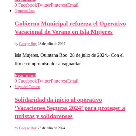
0
Facebook
Twitter
Pinterest
Email
Quintana Roo
Gobierno Municipal refuerza el Operativo
Vacacional de Verano en Isla Mujeres
by
George Boy
28 de julio de 2024
Isla Mujeres, Quintana Roo, 28 de julio de 2024.- Con el
firme compromiso de salvaguardar…
Read more
0
Facebook
Twitter
Pinterest
Email
Playa del Carmen
Solidaridad da inicio al operativo
‘Vacaciones Seguras 2024’ para proteger a
turistas y solidarenses
by
George Boy
23 de julio de 2024