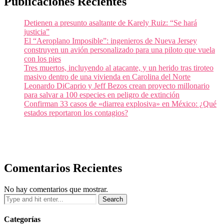
Publicaciones Recientes
Detienen a presunto asaltante de Karely Ruiz: “Se hará
justicia”
El “Aeroplano Imposible”: ingenieros de Nueva Jersey
construyen un avión personalizado para una piloto que vuela
con los pies
Tres muertos, incluyendo al atacante, y un herido tras tiroteo
masivo dentro de una vivienda en Carolina del Norte
Leonardo DiCaprio y Jeff Bezos crean proyecto millonario
para salvar a 100 especies en peligro de extinción
Confirman 33 casos de «diarrea explosiva» en México: ¿Qué
estados reportaron los contagios?
Comentarios Recientes
No hay comentarios que mostrar.
Categorías