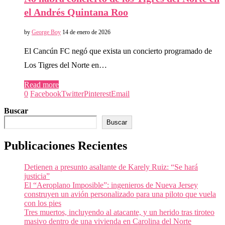
el Andrés Quintana Roo
by
George Boy
14 de enero de 2026
El Cancún FC negó que exista un concierto programado de
Los Tigres del Norte en…
Read more
0
Facebook
Twitter
Pinterest
Email
Buscar
Buscar
Publicaciones Recientes
Detienen a presunto asaltante de Karely Ruiz: “Se hará
justicia”
El “Aeroplano Imposible”: ingenieros de Nueva Jersey
construyen un avión personalizado para una piloto que vuela
con los pies
Tres muertos, incluyendo al atacante, y un herido tras tiroteo
masivo dentro de una vivienda en Carolina del Norte