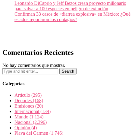
Leonardo DiCaprio y Jeff Bezos crean proyecto millonario
para salvar a 100 especies en peligro de extinción
Confirman 33 casos de «diarrea explosiva» en México: ¿Qué
estados reportaron los contagios?
Comentarios Recientes
No hay comentarios que mostrar.
Categorías
Articulo
(295)
Deportes
(168)
Emisiones
(20)
Internacional
(139)
Mundo
(1.124)
Nacional
(2.396)
Opinión
(4)
Playa del Carmen
(1.746)