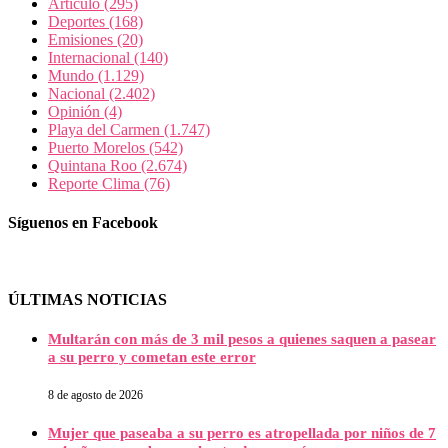
Articulo
(295)
Deportes
(168)
Emisiones
(20)
Internacional
(140)
Mundo
(1.129)
Nacional
(2.402)
Opinión
(4)
Playa del Carmen
(1.747)
Puerto Morelos
(542)
Quintana Roo
(2.674)
Reporte Clima
(76)
Síguenos en Facebook
ÚLTIMAS NOTICIAS
Multarán con más de 3 mil pesos a quienes saquen a pasear
a su perro y cometan este error
8 de agosto de 2026
Mujer que paseaba a su perro es atropellada por niños de 7