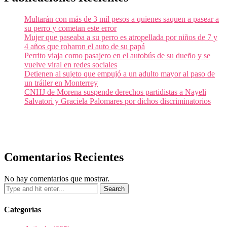
Multarán con más de 3 mil pesos a quienes saquen a pasear a
su perro y cometan este error
Mujer que paseaba a su perro es atropellada por niños de 7 y
4 años que robaron el auto de su papá
Perrito viaja como pasajero en el autobús de su dueño y se
vuelve viral en redes sociales
Detienen al sujeto que empujó a un adulto mayor al paso de
un tráiler en Monterrey
CNHJ de Morena suspende derechos partidistas a Nayeli
Salvatori y Graciela Palomares por dichos discriminatorios
Comentarios Recientes
No hay comentarios que mostrar.
Categorías