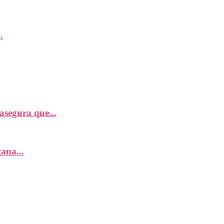
.
segura que...
ana...