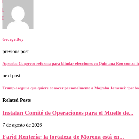
George Boy
previous post
Aprueba Congreso reforma para blindar elecciones en Quintana Roo contra in
next post
Trump asegura que quiere conocer personalmente a Mojtaba Jameneí: ‘prob
Related Posts
Instalan Comité de Operaciones para el Muelle de...
7 de agosto de 2026
Farid Rentería: la fortaleza de Morena está en...