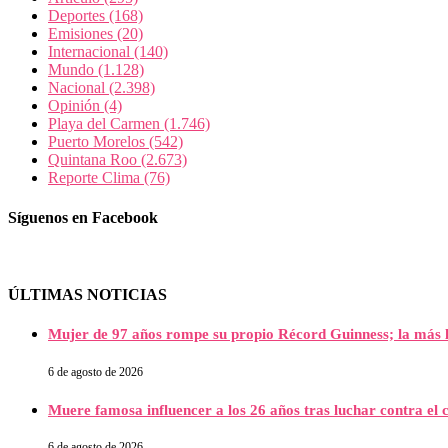
Deportes
(168)
Emisiones
(20)
Internacional
(140)
Mundo
(1.128)
Nacional
(2.398)
Opinión
(4)
Playa del Carmen
(1.746)
Puerto Morelos
(542)
Quintana Roo
(2.673)
Reporte Clima
(76)
Síguenos en Facebook
ÚLTIMAS NOTICIAS
Mujer de 97 años rompe su propio Récord Guinness; la más l
6 de agosto de 2026
Muere famosa influencer a los 26 años tras luchar contra e
6 de agosto de 2026