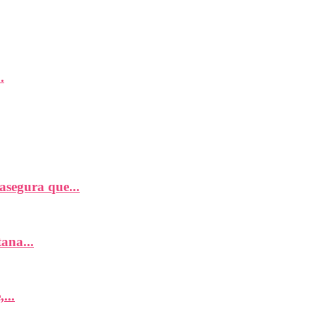
.
segura que...
ana...
...