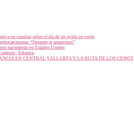
geva en caminar sobre el ala de un avión en vuelo
olangiocarcinoma: “Siempre te amaremos”
 por nacimiento en Estados Unidos
nacantepec, Edomex
ANCIA EN CENTRAL VALLARTA Y LA RUTA DE LOS CENOT