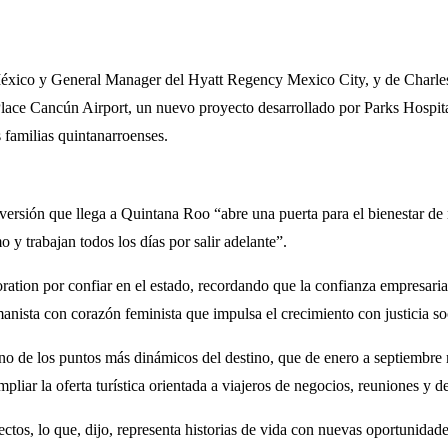
México y General Manager del Hyatt Regency Mexico City, y de Charles
Place Cancún Airport, un nuevo proyecto desarrollado por Parks Hospit
s familias quintanarroenses.
versión que llega a Quintana Roo “abre una puerta para el bienestar de 
 y trabajan todos los días por salir adelante”.
tion por confiar en el estado, recordando que la confianza empresaria
nista con corazón feminista que impulsa el crecimiento con justicia soc
 uno de los puntos más dinámicos del destino, que de enero a septiembr
mpliar la oferta turística orientada a viajeros de negocios, reuniones y d
ectos, lo que, dijo, representa historias de vida con nuevas oportunid