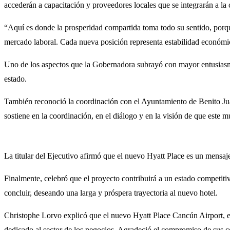
accederán a capacitación y proveedores locales que se integrarán a la 
“Aquí es donde la prosperidad compartida toma todo su sentido, porque
mercado laboral. Cada nueva posición representa estabilidad económic
Uno de los aspectos que la Gobernadora subrayó con mayor entusiasmo 
estado.
También reconoció la coordinación con el Ayuntamiento de Benito Juá
sostiene en la coordinación, en el diálogo y en la visión de que este mun
La titular del Ejecutivo afirmó que el nuevo Hyatt Place es un mensa
Finalmente, celebró que el proyecto contribuirá a un estado competiti
concluir, deseando una larga y próspera trayectoria al nuevo hotel.
Christophe Lorvo explicó que el nuevo Hyatt Place Cancún Airport, e
dedicado al sector de los negocios. Agradeció el compromiso de sus c