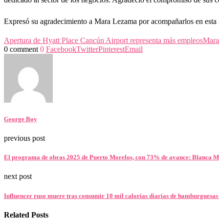
Expresó su agradecimiento a Mara Lezama por acompañarlos en esta i
Apertura de Hyatt Place Cancún Airport representa más empleos
Mara
0 comment
0
Facebook
Twitter
Pinterest
Email
George Boy
previous post
El programa de obras 2025 de Puerto Morelos, con 73% de avance: Blanca M
next post
Influencer ruso muere tras consumir 10 mil calorías diarias de hamburguesas 
Related Posts