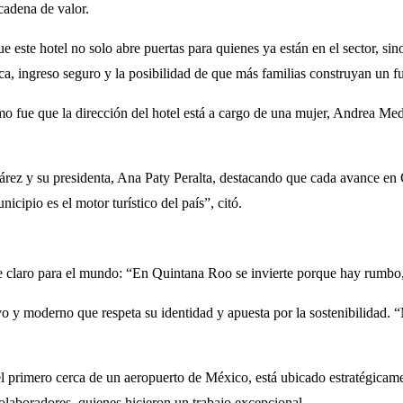
cadena de valor.
 este hotel no solo abre puertas para quienes ya están en el sector, si
a, ingreso seguro y la posibilidad de que más familias construyan un 
fue que la dirección del hotel está a cargo de una mujer, Andrea Medi
rez y su presidenta, Ana Paty Peralta, destacando que cada avance en 
icipio es el motor turístico del país”, citó.
je claro para el mundo: “En Quintana Roo se invierte porque hay rumbo
vo y moderno que respeta su identidad y apuesta por la sostenibilidad. 
l primero cerca de un aeropuerto de México, está ubicado estratégicam
olaboradores, quienes hicieron un trabajo excepcional.