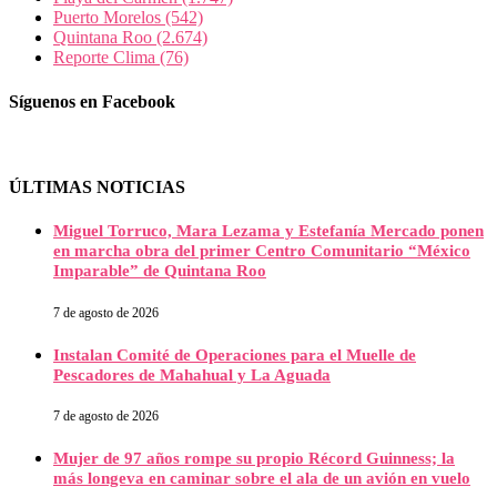
Puerto Morelos
(542)
Quintana Roo
(2.674)
Reporte Clima
(76)
Síguenos en Facebook
ÚLTIMAS NOTICIAS
Miguel Torruco, Mara Lezama y Estefanía Mercado ponen
en marcha obra del primer Centro Comunitario “México
Imparable” de Quintana Roo
7 de agosto de 2026
Instalan Comité de Operaciones para el Muelle de
Pescadores de Mahahual y La Aguada
7 de agosto de 2026
Mujer de 97 años rompe su propio Récord Guinness; la
más longeva en caminar sobre el ala de un avión en vuelo