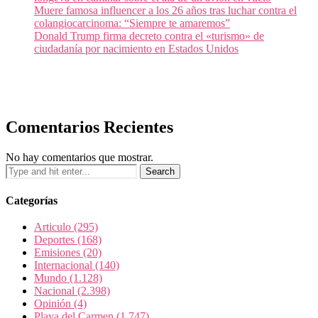
Muere famosa influencer a los 26 años tras luchar contra el
colangiocarcinoma: “Siempre te amaremos”
Donald Trump firma decreto contra el «turismo» de
ciudadanía por nacimiento en Estados Unidos
Comentarios Recientes
No hay comentarios que mostrar.
Categorías
Articulo
(295)
Deportes
(168)
Emisiones
(20)
Internacional
(140)
Mundo
(1.128)
Nacional
(2.398)
Opinión
(4)
Playa del Carmen
(1.747)