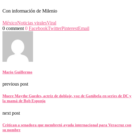
Con información de Milenio
México
Noticias virales
Viral
0 comment
0
Facebook
Twitter
Pinterest
Email
Mario Guillermo
previous post
Muere Maythe Guedes, actriz de doblaje, voz de Gatúbela en series de DC y
la mamá de Bob Esponja
next post
Critican a senadora que membretó ayuda internacional para Veracruz con
su nombre