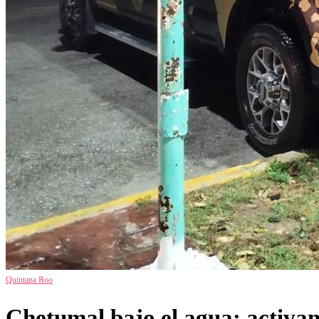
Quintana Roo
Chetumal bajo el agua: activan