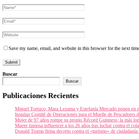
Save my name, email, and website in this browser for the next tim
Buscar
Buscar
Publicaciones Recientes
Miguel Torruco, Mara Lezama y Estefanía Mercado ponen en m
Instalan Comité de Operaciones para el Muelle de Pescadores
Mujer de 97 años rompe su propio Récord Guinness; la más lon
Muere famosa influencer a los 26 años tras luchar contra el c
Donald Trump firma decreto contra el «turismo» de ciudadanía