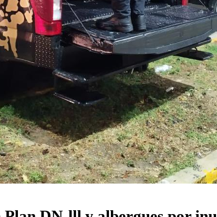
 Plan DN-lll y albergues por inu