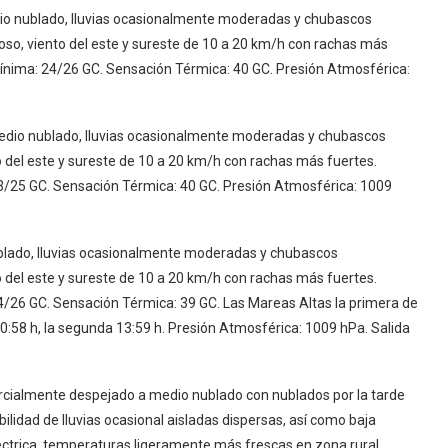
o nublado, lluvias ocasionalmente moderadas y chubascos
oso, viento del este y sureste de 10 a 20 km/h con rachas más
nima: 24/26 GC. Sensación Térmica: 40 GC. Presión Atmosférica:
edio nublado, lluvias ocasionalmente moderadas y chubascos
 del este y sureste de 10 a 20 km/h con rachas más fuertes.
25 GC. Sensación Térmica: 40 GC. Presión Atmosférica: 1009
blado, lluvias ocasionalmente moderadas y chubascos
 del este y sureste de 10 a 20 km/h con rachas más fuertes.
26 GC. Sensación Térmica: 39 GC. Las Mareas Altas la primera de
00:58 h, la segunda 13:59 h. Presión Atmosférica: 1009 hPa. Salida
cialmente despejado a medio nublado con nublados por la tarde
lidad de lluvias ocasional aisladas dispersas, así como baja
ctrica, temperaturas ligeramente más frescas en zona rural,