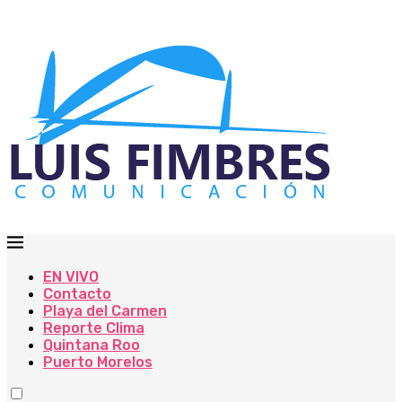
EN VIVO
Contacto
Playa del Carmen
Reporte Clima
Quintana Roo
Puerto Morelos