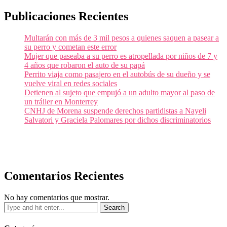
Publicaciones Recientes
Multarán con más de 3 mil pesos a quienes saquen a pasear a
su perro y cometan este error
Mujer que paseaba a su perro es atropellada por niños de 7 y
4 años que robaron el auto de su papá
Perrito viaja como pasajero en el autobús de su dueño y se
vuelve viral en redes sociales
Detienen al sujeto que empujó a un adulto mayor al paso de
un tráiler en Monterrey
CNHJ de Morena suspende derechos partidistas a Nayeli
Salvatori y Graciela Palomares por dichos discriminatorios
Comentarios Recientes
No hay comentarios que mostrar.