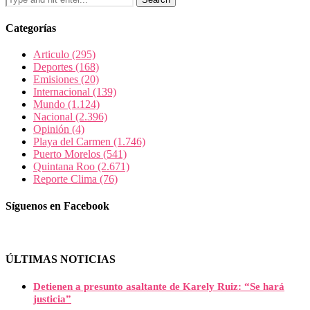
Categorías
Articulo
(295)
Deportes
(168)
Emisiones
(20)
Internacional
(139)
Mundo
(1.124)
Nacional
(2.396)
Opinión
(4)
Playa del Carmen
(1.746)
Puerto Morelos
(541)
Quintana Roo
(2.671)
Reporte Clima
(76)
Síguenos en Facebook
ÚLTIMAS NOTICIAS
Detienen a presunto asaltante de Karely Ruiz: “Se hará
justicia”