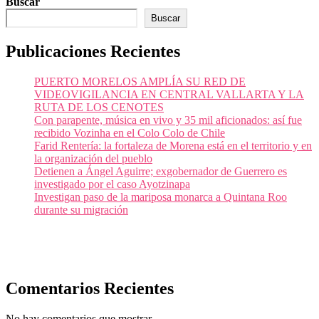
Buscar
Buscar
Publicaciones Recientes
PUERTO MORELOS AMPLÍA SU RED DE
VIDEOVIGILANCIA EN CENTRAL VALLARTA Y LA
RUTA DE LOS CENOTES
Con parapente, música en vivo y 35 mil aficionados: así fue
recibido Vozinha en el Colo Colo de Chile
Farid Rentería: la fortaleza de Morena está en el territorio y en
la organización del pueblo
Detienen a Ángel Aguirre; exgobernador de Guerrero es
investigado por el caso Ayotzinapa
Investigan paso de la mariposa monarca a Quintana Roo
durante su migración
Comentarios Recientes
No hay comentarios que mostrar.