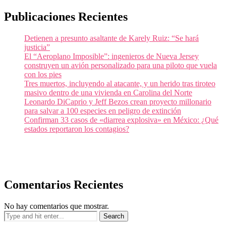
Publicaciones Recientes
Detienen a presunto asaltante de Karely Ruiz: “Se hará
justicia”
El “Aeroplano Imposible”: ingenieros de Nueva Jersey
construyen un avión personalizado para una piloto que vuela
con los pies
Tres muertos, incluyendo al atacante, y un herido tras tiroteo
masivo dentro de una vivienda en Carolina del Norte
Leonardo DiCaprio y Jeff Bezos crean proyecto millonario
para salvar a 100 especies en peligro de extinción
Confirman 33 casos de «diarrea explosiva» en México: ¿Qué
estados reportaron los contagios?
Comentarios Recientes
No hay comentarios que mostrar.