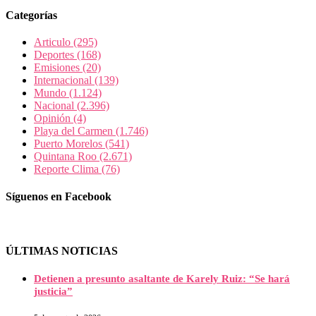
Categorías
Articulo
(295)
Deportes
(168)
Emisiones
(20)
Internacional
(139)
Mundo
(1.124)
Nacional
(2.396)
Opinión
(4)
Playa del Carmen
(1.746)
Puerto Morelos
(541)
Quintana Roo
(2.671)
Reporte Clima
(76)
Síguenos en Facebook
ÚLTIMAS NOTICIAS
Detienen a presunto asaltante de Karely Ruiz: “Se hará
justicia”