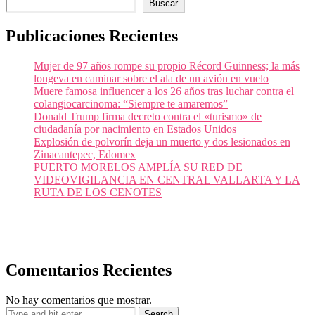
Buscar
Publicaciones Recientes
Mujer de 97 años rompe su propio Récord Guinness; la más
longeva en caminar sobre el ala de un avión en vuelo
Muere famosa influencer a los 26 años tras luchar contra el
colangiocarcinoma: “Siempre te amaremos”
Donald Trump firma decreto contra el «turismo» de
ciudadanía por nacimiento en Estados Unidos
Explosión de polvorín deja un muerto y dos lesionados en
Zinacantepec, Edomex
PUERTO MORELOS AMPLÍA SU RED DE
VIDEOVIGILANCIA EN CENTRAL VALLARTA Y LA
RUTA DE LOS CENOTES
Comentarios Recientes
No hay comentarios que mostrar.