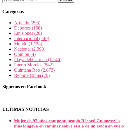
Categorías
Articulo
(295)
Deportes
(168)
Emisiones
(20)
Internacional
(140)
Mundo
(1.128)
Nacional
(2.398)
Opinión
(4)
Playa del Carmen
(1.746)
Puerto Morelos
(542)
Quintana Roo
(2.673)
Reporte Clima
(76)
Síguenos en Facebook
ÚLTIMAS NOTICIAS
Mujer de 97 años rompe su propio Récord Guinness; la
más longeva en caminar sobre el ala de un avión en vuelo