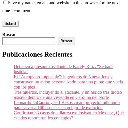
Save my name, email, and website in this browser for the next
time I comment.
Buscar
Buscar
Publicaciones Recientes
Detienen a presunto asaltante de Karely Ruiz: “Se hará
justicia”
El “Aeroplano Imposible”: ingenieros de Nueva Jersey
construyen un avión personalizado para una piloto que vuela
con los pies
Tres muertos, incluyendo al atacante, y un herido tras tiroteo
masivo dentro de una vivienda en Carolina del Norte
Leonardo DiCaprio y Jeff Bezos crean proyecto millonario
para salvar a 100 especies en peligro de extinción
Confirman 33 casos de «diarrea explosiva» en México: ¿Qué
estados reportaron los contagios?