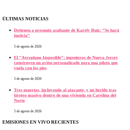
ÚLTIMAS NOTICIAS
Detienen a presunto asaltante de Karely Ruiz: “Se hará
justicia”
5 de agosto de 2026
El “Aeroplano Imposible”: ingenieros de Nueva Jersey
construyen un avión personalizado para una piloto que
vuela con los pies
5 de agosto de 2026
Tres muertos, incluyendo al atacante, y un herido tras
tiroteo masivo dentro de una vivienda en Carolina del
Norte
5 de agosto de 2026
EMISIONES EN VIVO RECIENTES