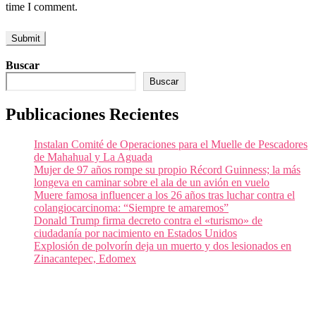
time I comment.
Buscar
Buscar
Publicaciones Recientes
Instalan Comité de Operaciones para el Muelle de Pescadores
de Mahahual y La Aguada
Mujer de 97 años rompe su propio Récord Guinness; la más
longeva en caminar sobre el ala de un avión en vuelo
Muere famosa influencer a los 26 años tras luchar contra el
colangiocarcinoma: “Siempre te amaremos”
Donald Trump firma decreto contra el «turismo» de
ciudadanía por nacimiento en Estados Unidos
Explosión de polvorín deja un muerto y dos lesionados en
Zinacantepec, Edomex