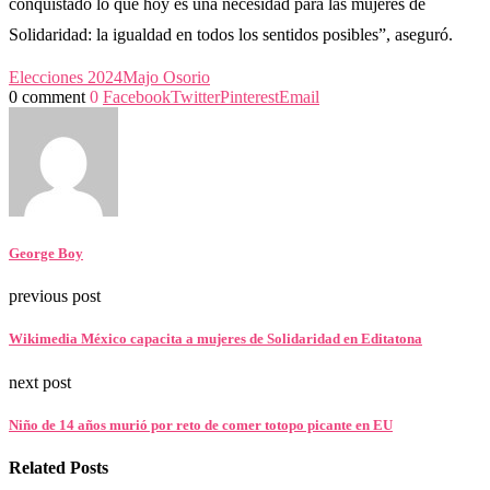
conquistado lo que hoy es una necesidad para las mujeres de
Solidaridad: la igualdad en todos los sentidos posibles”, aseguró.
Elecciones 2024
Majo Osorio
0 comment
0
Facebook
Twitter
Pinterest
Email
George Boy
previous post
Wikimedia México capacita a mujeres de Solidaridad en Editatona
next post
Niño de 14 años murió por reto de comer totopo picante en EU
Related Posts