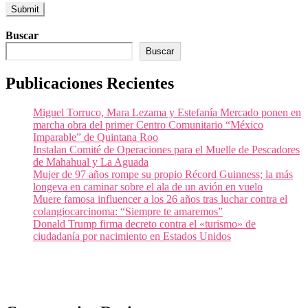
Buscar
Buscar
Publicaciones Recientes
Miguel Torruco, Mara Lezama y Estefanía Mercado ponen en
marcha obra del primer Centro Comunitario “México
Imparable” de Quintana Roo
Instalan Comité de Operaciones para el Muelle de Pescadores
de Mahahual y La Aguada
Mujer de 97 años rompe su propio Récord Guinness; la más
longeva en caminar sobre el ala de un avión en vuelo
Muere famosa influencer a los 26 años tras luchar contra el
colangiocarcinoma: “Siempre te amaremos”
Donald Trump firma decreto contra el «turismo» de
ciudadanía por nacimiento en Estados Unidos