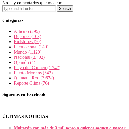
No hay comentarios que mostrar.
Categorías
Articulo
(295)
Deportes
(168)
Emisiones
(20)
Internacional
(140)
Mundo
(1.129)
Nacional
(2.402)
Opinión
(4)
Playa del Carmen
(1.747)
Puerto Morelos
(542)
Quintana Roo
(2.674)
Reporte Clima
(76)
Síguenos en Facebook
ÚLTIMAS NOTICIAS
Multarán con más de 3 mil pesos a quienes saquen a pasear