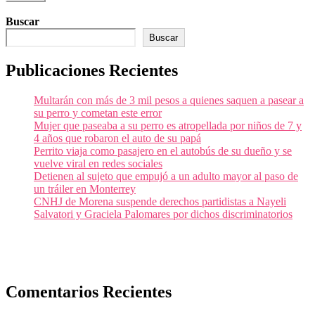
Buscar
Buscar
Publicaciones Recientes
Multarán con más de 3 mil pesos a quienes saquen a pasear a
su perro y cometan este error
Mujer que paseaba a su perro es atropellada por niños de 7 y
4 años que robaron el auto de su papá
Perrito viaja como pasajero en el autobús de su dueño y se
vuelve viral en redes sociales
Detienen al sujeto que empujó a un adulto mayor al paso de
un tráiler en Monterrey
CNHJ de Morena suspende derechos partidistas a Nayeli
Salvatori y Graciela Palomares por dichos discriminatorios
Comentarios Recientes